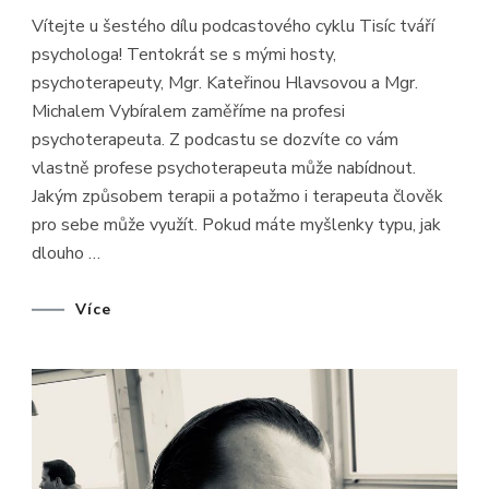
TVÁŘÍ
Vítejte u šestého dílu podcastového cyklu Tisíc tváří
PSYCHOLO
#6
psychologa! Tentokrát se s mými hosty,
–
PSYCHOTE
psychoterapeuty, Mgr. Kateřinou Hlavsovou a Mgr.
1.
ČÁST
Michalem Vybíralem zaměříme na profesi
–
KATEŘINA
psychoterapeuta. Z podcastu se dozvíte co vám
HLAVSOVÁ
vlastně profese psychoterapeuta může nabídnout.
MICHAL
VYBÍRAL
Jakým způsobem terapii a potažmo i terapeuta člověk
pro sebe může využít. Pokud máte myšlenky typu, jak
dlouho …
Více