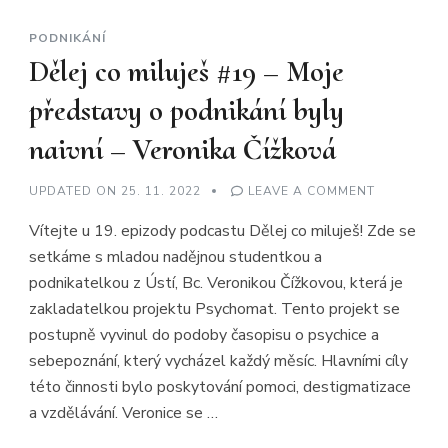
PODNIKÁNÍ
Dělej co miluješ #19 – Moje
představy o podnikání byly
naivní – Veronika Čížková
ON
UPDATED ON
25. 11. 2022
LEAVE A COMMENT
DĚLEJ
CO
Vítejte u 19. epizody podcastu Dělej co miluješ! Zde se
MILUJEŠ
#19
setkáme s mladou nadějnou studentkou a
–
MOJE
podnikatelkou z Ústí, Bc. Veronikou Čížkovou, která je
PŘEDSTAV
O
zakladatelkou projektu Psychomat. Tento projekt se
PODNIKÁN
BYLY
postupně vyvinul do podoby časopisu o psychice a
NAIVNÍ
sebepoznání, který vycházel každý měsíc. Hlavními cíly
–
VERONIKA
této činnosti bylo poskytování pomoci, destigmatizace
ČÍŽKOVÁ
a vzdělávání. Veronice se …