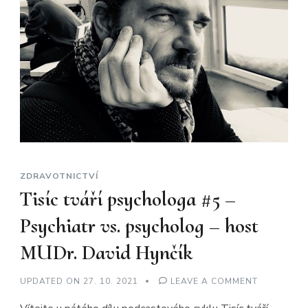
ZDRAVOTNICTVÍ
Tisíc tváří psychologa #5 –
Psychiatr vs. psycholog – host
MUDr. David Hynčík
ON
UPDATED ON
27. 10. 2021
LEAVE A COMMENT
TISÍC
TVÁŘÍ