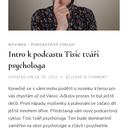
NOVINKA - PODCASTOVÝ CYKLUS
Intro k podcastu Tisíc tváří
psychologa
ON
UPDATED ON
18. 03. 2022
LEAVE A COMMENT
INTRO
K
Konečně se s vámi mohu podělit o novinku, kterou pro
PODCASTU
TISÍC
vás chystám už od Vánoc. Ačkoliv proces to byl ještě
TVÁŘÍ
PSYCHOLO
delší. První nápady, myšlenky a plánování se začalo dít
ještě mnohem dříve. Představuji vám nový podcastový
cyklus Tisíc tváří psychologa. Ten bude dominantně
zaměřen na obor psychologie a zčásti i psychiatrie.