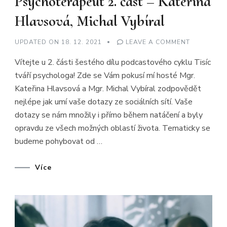
Psychoterapeut 2. část – Kateřina
Hlavsová, Michal Vybíral
ON
UPDATED ON
18. 12. 2021
LEAVE A COMMENT
TISÍC
TVÁŘÍ
Vítejte u 2. části šestého dílu podcastového cyklu Tisíc
PSYCHOLO
#6
tváří psychologa! Zde se Vám pokusí mí hosté Mgr.
–
PSYCHOTE
Kateřina Hlavsová a Mgr. Michal Vybíral zodpovědět
2.
ČÁST
nejlépe jak umí vaše dotazy ze sociálních sítí. Vaše
–
KATEŘINA
dotazy se nám množily i přímo během natáčení a byly
HLAVSOVÁ
opravdu ze všech možných oblastí života. Tematicky se
MICHAL
VYBÍRAL
budeme pohybovat od …
Více