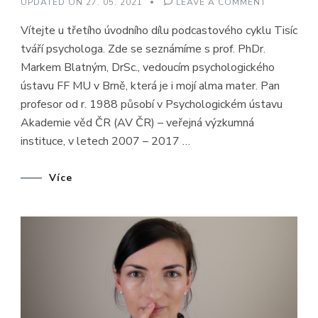
ON
UPDATED ON
27. 05. 2021
LEAVE A COMMENT
TISÍC
TVÁŘÍ
Vítejte u třetího úvodního dílu podcastového cyklu Tisíc
PSYCHOLO
#3
tváří psychologa. Zde se seznámíme s prof. PhDr.
–
STUDIUM
Markem Blatným, DrSc., vedoucím psychologického
PSYCHOLO
NA
ústavu FF MU v Brně, která je i mojí alma mater. Pan
FF
MU,
profesor od r. 1988 působí v Psychologickém ústavu
BRNO
Akademie věd ČR (AV ČR) – veřejná výzkumná
–
PROF.
instituce, v letech 2007 – 2017 …
PHDR.
MAREK
BLATNÝ,
DRSC.
Více