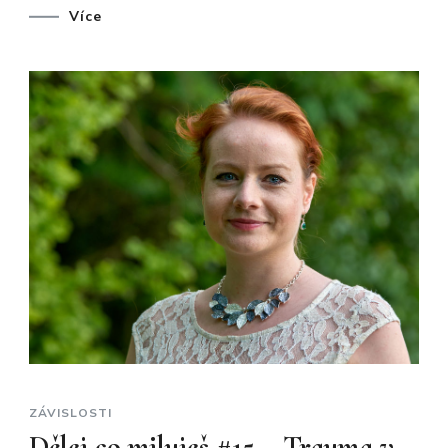
Více
ZÁVISLOSTI
Dělej co miluješ #15 – Trauma v