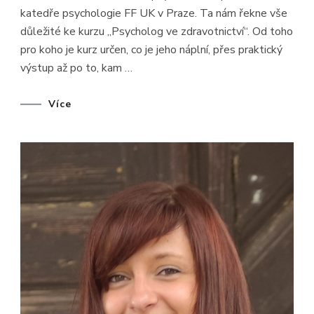
VE
katedře psychologie FF UK v Praze. Ta nám řekne vše
ZDRAVOTN
(DOPLNĚNÍ
důležité ke kurzu „Psycholog ve zdravotnictví“. Od toho
–
pro koho je kurz určen, co je jeho náplní, přes praktický
HOST
KATARÍNA
výstup až po to, kam …
LONEKOVÁ
Více