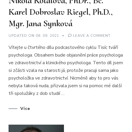
Nikola Kotalová, PhDr., Bc.
Karel Dobroslav Riegel, Ph.D.,
Mgr. Jana Synková
ON
UPDATED ON
08. 09. 2021
LEAVE A COMMENT
TISÍC
TVÁŘÍ
Vítejte u čtvrtého dílu podcastového cyklu Tisíc tváří
PSYCHOLO
#4
psychologa. Obsahem bude objasnění práce psychologa
–
PSYCHOLO
ve zdravotnictví a klinického psychologa. Tento díl jsem
VE
ZDRAVOTNI
si zčásti vzala na starosti já, protože pracuji sama jako
KLINICKÝ
PSYCHOLO
psycholožka ve zdravotnictví. Nicméně aby to pro vás
–
nebyla taková nuda, přizvala jsem si na pomoc mé další
PHDR.
BC.
tři spolužáky z dob studií …
LENKA
HALOUZKO
PH.D.,
MGR.
Více
NIKOLA
KOTALOVÁ
PHDR.,
BC.
KAREL
DOBROSLA