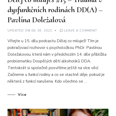
dysfunkčních rodinách DD(A) –
Pavlína Doležalová
ON
UPDATED ON
06. 05. 2022
LEAVE A COMMENT
DĚLEJ
CO
Vítejte u 15. dílu podcastu Dělej co miluješ! Tím je
MILUJEŠ
#15
pokračovací rozhovor s psycholožkou PhDr. Pavlínou
–
TRAUMA
Doležalovou, která nám v předchozím 14. díle přiblížila
V
DYSFUNKČ
problematiku Dospělých dětí alkoholiků DDA.
RODINÁCH
DD(A)
Tentokrát si společně posvítíme ještě na více věcí.
–
Začneme u funkcí rodiny a co se vlastně děje, pokud je
PAVLÍNA
DOLEŽALO
některá z funkcí narušena. Kdo všechno se …
Více