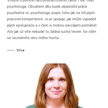
Vítejte u pátého dílu podcastového cyklu Tisíc tváří
PSYCHOLO
#5
psychologa. Obsahem dílu bude objasnění práce
–
PSYCHIATR
psychiatra vs. psychologa, popis toho jak se liší jejich
VS.
PSYCHOLO
pracovní kompetence, co je spojuje, jak může vypadat
–
HOST
jejich spolupráce a v čem si mohou navzájem pomáhat.
MUDR.
Ale jak už víte nebude to žádná suchá teorie. Se vším
DAVID
HYNČÍK
se seznámíte skrz mého hosta …
Více