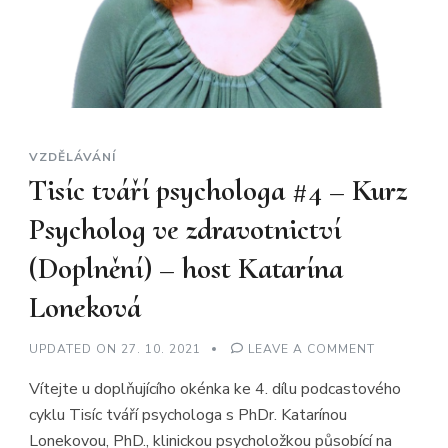
VZDĚLÁVÁNÍ
Tisíc tváří psychologa #4 – Kurz
Psycholog ve zdravotnictví
(Doplnění) – host Katarína
Loneková
ON
UPDATED ON
27. 10. 2021
LEAVE A COMMENT
TISÍC
TVÁŘÍ
Vítejte u doplňujícího okénka ke 4. dílu podcastového
PSYCHOLO
#4
cyklu Tisíc tváří psychologa s PhDr. Katarínou
–
KURZ
Lonekovou, PhD., klinickou psycholožkou působící na
PSYCHOLO