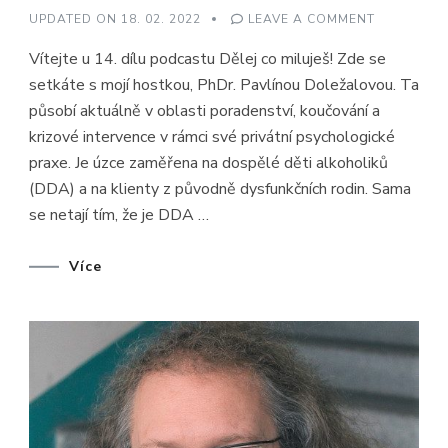
ON
UPDATED ON
18. 02. 2022
LEAVE A COMMENT
DĚLEJ
CO
Vítejte u 14. dílu podcastu Dělej co miluješ! Zde se
MILUJEŠ
#14
setkáte s mojí hostkou, PhDr. Pavlínou Doležalovou. Ta
–
DOSPĚLÉ
působí aktuálně v oblasti poradenství, koučování a
DĚTI
ALKOHOLI
krizové intervence v rámci své privátní psychologické
(DDA)
–
praxe. Je úzce zaměřena na dospělé děti alkoholiků
PAVLÍNA
(DDA) a na klienty z původně dysfunkčních rodin. Sama
DOLEŽALO
se netají tím, že je DDA …
Více