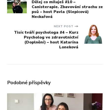
Dělej co miluješ #10 –
Canisterapie. Zbavování strachu ze
Navigation
psů – host Pavla (Slepicová)
Neckařová
NEXT POST
Tisíc tváří psychologa #4 – Kurz
Psycholog ve zdravotnictví
(Doplnění) – host Katarína
Loneková
Podobné příspěvky