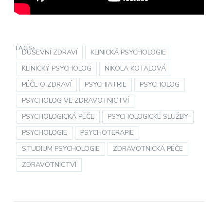
TAGS:
DUŠEVNÍ ZDRAVÍ
KLINICKÁ PSYCHOLOGIE
KLINICKÝ PSYCHOLOG
NIKOLA KOTALOVÁ
PÉČE O ZDRAVÍ
PSYCHIATRIE
PSYCHOLOG
PSYCHOLOG VE ZDRAVOTNICTVÍ
PSYCHOLOGICKÁ PÉČE
PSYCHOLOGICKÉ SLUŽBY
PSYCHOLOGIE
PSYCHOTERAPIE
STUDIUM PSYCHOLOGIE
ZDRAVOTNICKÁ PÉČE
ZDRAVOTNICTVÍ