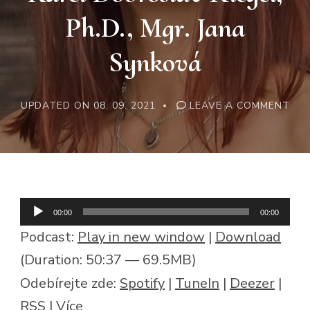
Ph.D., Mgr. Jana
Synková
ON
UPDATED ON
08. 09. 2021
LEAVE A COMMENT
TIS
TVÁ
PS
#4
–
PSY
VE
ZDR
KLI
Audio
00:00
00:00
PSY
–
přehrávač
Podcast:
Play in new window
|
Download
PHD
BC.
(Duration: 50:37 — 69.5MB)
LEN
HAL
Odebírejte zde:
Spotify
|
TuneIn
|
Deezer
|
PH.D
MGR
RSS
|
Více
NIK