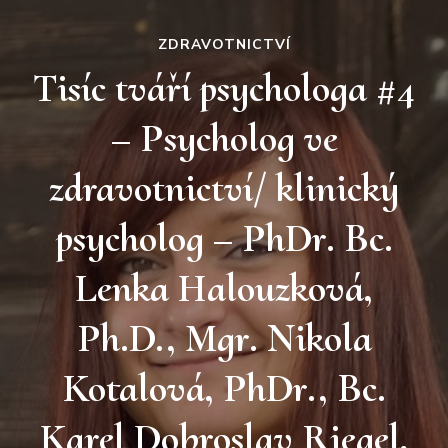
ZDRAVOTNICTVÍ
Tisíc tváří psychologa #4
– Psycholog ve
zdravotnictví/ klinický
psycholog – PhDr. Bc.
Lenka Halouzková,
Ph.D., Mgr. Nikola
Kotalová, PhDr., Bc.
Karel Dobroslav Riegel,