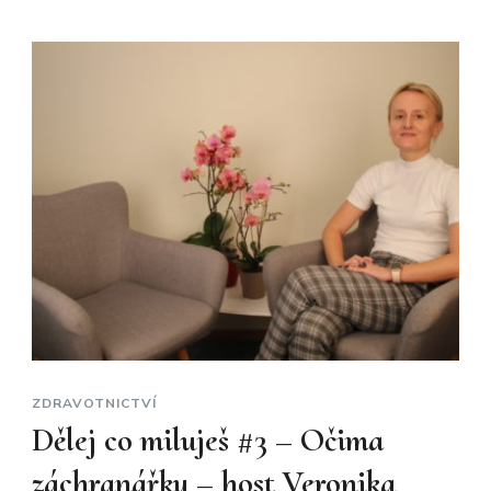
ZDRAVOTNICTVÍ
Dělej co miluješ #3 – Očima
záchranářky – host Veronika