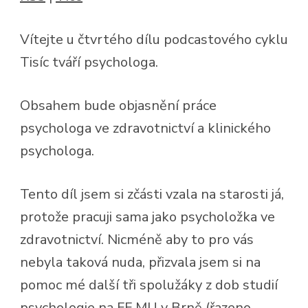
KOT
PHD
BC.
Vítejte u čtvrtého dílu podcastového cyklu
KAR
DO
Tisíc tváří psychologa.
RIE
PH.D
MGR
JAN
Obsahem bude objasnění práce
SY
psychologa ve zdravotnictví a klinického
psychologa.
Tento díl jsem si zčásti vzala na starosti já,
protože pracuji sama jako psycholožka ve
zdravotnictví. Nicméně aby to pro vás
nebyla taková nuda, přizvala jsem si na
pomoc mé další tři spolužáky z dob studií
psychologie na FF MU v Brně (řazeno