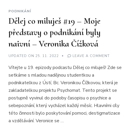
PODNIKÁNÍ
Dělej co miluješ #19 – Moje
představy o podnikání byly
naivní – Veronika Čížková
ON
UPDATED ON
25. 11. 2022
LEAVE A COMMENT
DĚLEJ
CO
Vítejte u 19. epizody podcastu Dělej co miluješ! Zde se
MILUJEŠ
#19
setkáme s mladou nadějnou studentkou a
–
MOJE
podnikatelkou z Ústí, Bc. Veronikou Čížkovou, která je
PŘEDSTAV
O
zakladatelkou projektu Psychomat. Tento projekt se
PODNIKÁN
BYLY
postupně vyvinul do podoby časopisu o psychice a
NAIVNÍ
sebepoznání, který vycházel každý měsíc. Hlavními cíly
–
VERONIKA
této činnosti bylo poskytování pomoci, destigmatizace
ČÍŽKOVÁ
a vzdělávání. Veronice se …