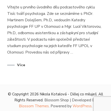
TISÍC
TVÁŘÍ
Vítejte u prvního úvodního dílu podcastového cyklu
PSYCHOLO
#1
Tisíc tváří psychologa. Zde se seznámíme s PhDr.
–
STUDIUM
Martinem Dolejšem, Ph.D., vedoucím Katedry
PSYCHOLO
NA
psychologie FF UP v Olomouci a Mgr. Lucií Viktorovou,
FF
UPOL,
Ph.D., odbornou asistentkou a zástupkyní pro studijní
OLOMOUC
záležitosti. V podcastu nám společně představí
–
PHDR.
studium psychologie na jejich katedře FF UPOL v
MARTIN
DOLEJŠ,
Olomouci. Provedou nás od přípravy …
PHD.,
MGR.
LUCIE
VIKTOROVÁ
Více
PHD.
© Copyright 2026
Nikola Kotalová - Dělej co miluješ
. All
Rights Reserved.
Blossom Shop | Developed By
Blossom Themes
. Powered by
WordPress
.