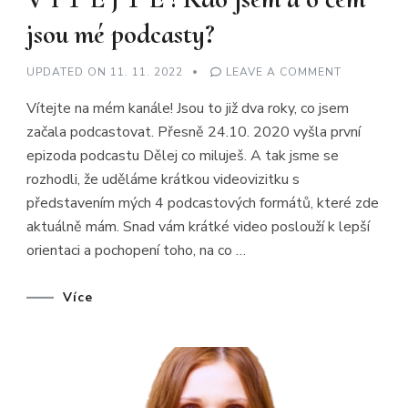
jsou mé podcasty?
ON
UPDATED ON
11. 11. 2022
LEAVE A COMMENT
V
Í
Vítejte na mém kanále! Jsou to již dva roky, co jsem
T
E
začala podcastovat. Přesně 24.10. 2020 vyšla první
J
T
epizoda podcastu Dělej co miluješ. A tak jsme se
E
!
rozhodli, že uděláme krátkou videovizitku s
KDO
JSEM
představením mých 4 podcastových formátů, které zde
A
aktuálně mám. Snad vám krátké video poslouží k lepší
O
ČEM
orientaci a pochopení toho, na co …
JSOU
MÉ
PODCASTY
Více