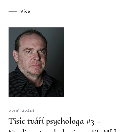
HALOUZKO
PH.D.,
MGR.
Více
NIKOLA
KOTALOVÁ
PHDR.,
BC.
KAREL
DOBROSLA
RIEGEL,
PH.D.,
MGR.
JANA
SYNKOVÁ
VZDĚLÁVÁNÍ
Tisíc tváří psychologa #3 –