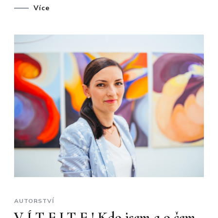
Více
AUTORSTVÍ
V Í T E J T E ! Kdo jsem a o čem