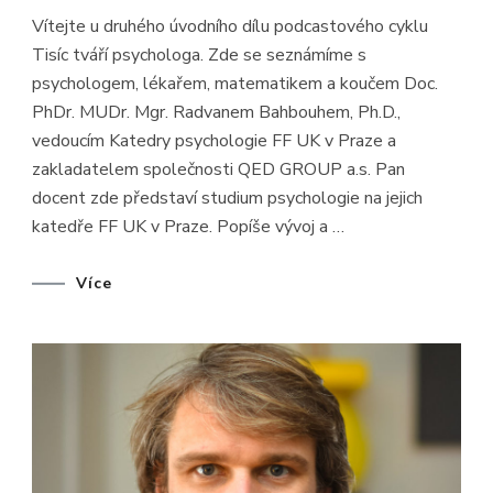
TVÁŘÍ
Vítejte u druhého úvodního dílu podcastového cyklu
PSYCHOLO
#2
Tisíc tváří psychologa. Zde se seznámíme s
–
STUDIUM
psychologem, lékařem, matematikem a koučem Doc.
PSYCHOLO
NA
PhDr. MUDr. Mgr. Radvanem Bahbouhem, Ph.D.,
FF
UK,
vedoucím Katedry psychologie FF UK v Praze a
PRAHA
zakladatelem společnosti QED GROUP a.s. Pan
–
DOC.
docent zde představí studium psychologie na jejich
PHDR.
MUDR.
katedře FF UK v Praze. Popíše vývoj a …
MGR.
RADVANE
BAHBOUHE
PH.D.
Více