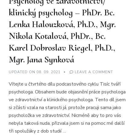
Psycholog ve zdravotnictví/
klinický psycholog – PhDr. Bc.
Lenka Halouzková, Ph.D., Mgr.
Nikola Kotalová, PhDr., Bc.
Karel Dobroslav Riegel, Ph.D.,
Mgr. Jana Synková
ON
UPDATED ON
08. 09. 2021
LEAVE A COMMENT
TISÍC
TVÁŘÍ
Vítejte u čtvrtého dílu podcastového cyklu Tisíc tváří
PSYCHOLO
#4
psychologa. Obsahem bude objasnění práce psychologa
–
PSYCHOLO
ve zdravotnictví a klinického psychologa. Tento díl jsem
VE
ZDRAVOTNI
si zčásti vzala na starosti já, protože pracuji sama jako
KLINICKÝ
PSYCHOLO
psycholožka ve zdravotnictví. Nicméně aby to pro vás
–
nebyla taková nuda, přizvala jsem si na pomoc mé další
PHDR.
BC.
tři spolužáky z dob studií …
LENKA