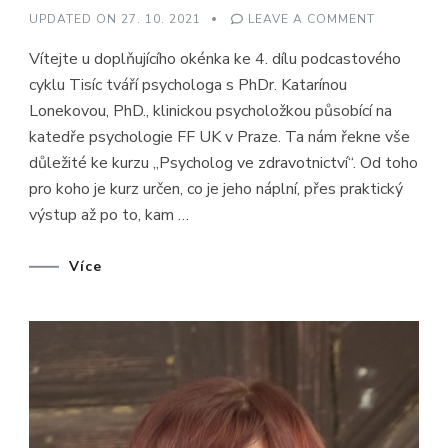
ON
UPDATED ON
27. 10. 2021
LEAVE A COMMENT
TISÍC
TVÁŘÍ
Vítejte u doplňujícího okénka ke 4. dílu podcastového
PSYCHOLO
#4
cyklu Tisíc tváří psychologa s PhDr. Katarínou
–
KURZ
Lonekovou, PhD., klinickou psycholožkou působící na
PSYCHOLO
VE
katedře psychologie FF UK v Praze. Ta nám řekne vše
ZDRAVOTN
(DOPLNĚNÍ
důležité ke kurzu „Psycholog ve zdravotnictví“. Od toho
–
pro koho je kurz určen, co je jeho náplní, přes praktický
HOST
KATARÍNA
výstup až po to, kam …
LONEKOVÁ
Více