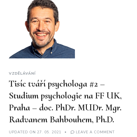
VZDĚLÁVÁNÍ
Tisíc tváří psychologa #2 –
Studium psychologie na FF UK,
Praha – doc. PhDr. MUDr. Mgr.
Radvanem Bahbouhem, Ph.D.
ON
UPDATED ON
27. 05. 2021
LEAVE A COMMENT
TISÍC