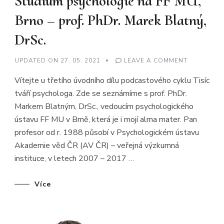
Studium psychologie na FF MU,
Brno – prof. PhDr. Marek Blatný,
DrSc.
ON
UPDATED ON
27. 05. 2021
LEAVE A COMMENT
TISÍC
TVÁŘÍ
Vítejte u třetího úvodního dílu podcastového cyklu Tisíc
PSYCHOLO
#3
tváří psychologa. Zde se seznámíme s prof. PhDr.
–
STUDIUM
Markem Blatným, DrSc., vedoucím psychologického
PSYCHOLO
NA
ústavu FF MU v Brně, která je i mojí alma mater. Pan
FF
MU,
profesor od r. 1988 působí v Psychologickém ústavu
BRNO
Akademie věd ČR (AV ČR) – veřejná výzkumná
–
PROF.
instituce, v letech 2007 – 2017 …
PHDR.
MAREK
BLATNÝ,
DRSC.
Více