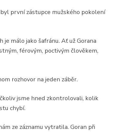
to byl první zástupce mužského pokolení
ch je málo jako šafránu. Ať už Gorana
estným, férovým, poctivým člověkem,
hom rozhovor na jeden záběr.
čkoliv jsme hned zkontrolovali, kolik
stu chybí.
nám ze záznamu vytratila. Goran při