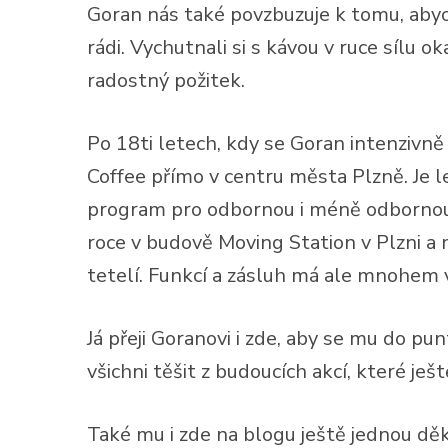
Goran nás také povzbuzuje k tomu, abycho
rádi. Vychutnali si s kávou v ruce sílu 
radostný požitek.
Po 18ti letech, kdy se Goran intenzivn
Coffee přímo v centru města Plzně. Je l
program pro odbornou i méně odbornou 
roce v budově Moving Station v Plzni a 
tetelí. Funkcí a zásluh má ale mnohem 
Já přeji Goranovi i zde, aby se mu do pu
všichni těšit z budoucích akcí, které ješ
Také mu i zde na blogu ještě jednou děku