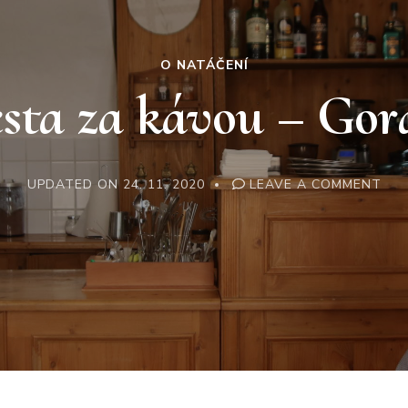
O NATÁČENÍ
sta za kávou – Gor
ON
UPDATED ON
24. 11. 2020
LEAVE A COMMENT
MOJ
CES
ZA
KÁ
–
GO
JOZ