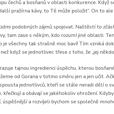
tupu čechů a bosňanů v oblasti konkurence. Když se 
 další pražírna kávy, to Tě může položit“. On to al
lidmi podobných zájmů spojovat. Naštěstí to zčást
tam zase s někým, kdo rozumí jiné oblasti. Ten je
co je všechny tak strašně moc baví! Tím vzniká do
ež když se jednotlivec třese z toho, že „jej někdo
uje tajnou ingredienci úspěchu, kterou bosňané o
ůžeme od Gorana v totmo směru jen a jen učit. Ač
 spousta jednotlivců, kteří se stále neradi dělí o
 je, křečkují a obávají se jakéhokoliv ohrožení. Kd
ší, úspěšnější a rozvíjeli bychom se společně mnoh