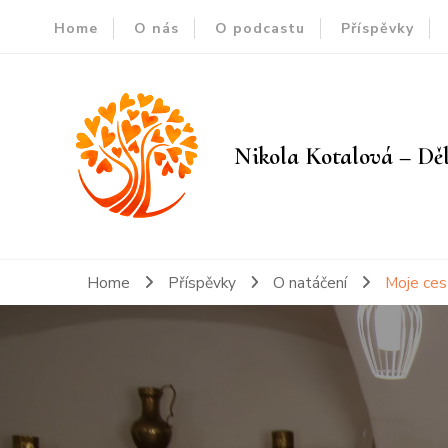
Home
O nás
O podcastu
Příspěvky
Nikola Kotalová – Děl
Home
Příspěvky
O natáčení
Moje ces