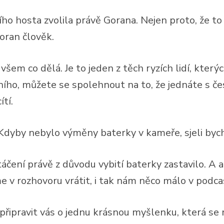
šího hosta zvolila právě Gorana. Nejen proto, že 
oran člověk.
všem co dělá. Je to jeden z těch ryzích lidí, který
ního, můžete se spolehnout na to, že jednáte s č
ítí.
Kdyby nebylo výměny baterky v kameře, sjeli byc
áčení právě z důvodu vybití baterky zastavilo. A a
 v rozhovoru vrátit, i tak nám něco málo v podca
 připravit vás o jednu krásnou myšlenku, která se 