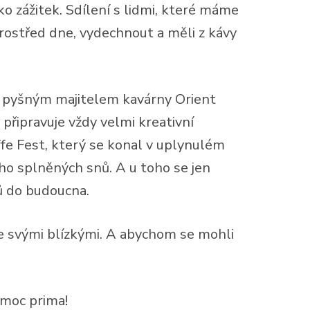
ko zážitek. Sdílení s lidmi, které máme
uprostřed dne, vydechnout a měli z kávy
Je pyšným majitelem kavárny Orient
připravuje vždy velmi kreativní
fe Fest, který se konal v uplynulém
eho splněných snů. A u toho se jen
ů do budoucna.
s se svými blízkými. A abychom se mohli
o moc prima!