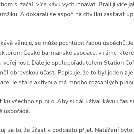
m si začali více kávu vychutnávat. Brali ji více ja
okamžiku. A dokázali se aspoň na chvilku zastavit 
ě kávě věnuje, se může pochlubit řadou úspěchů. 
ektorem České barmanské asociace, v rámci které 
veřejnost. Dále je spolupořadatelem Station Cof
měl obrovskou účast. Popisuje, že to byl jeden z j
více. Je stále aktivní a má mnoho rozsáhlých plán
ntíku všechno splnilo. Aby si dál užíval kávu i ča
tě uspořádá.
ji za to, že účast v podcastu přijal. Natáčení byl