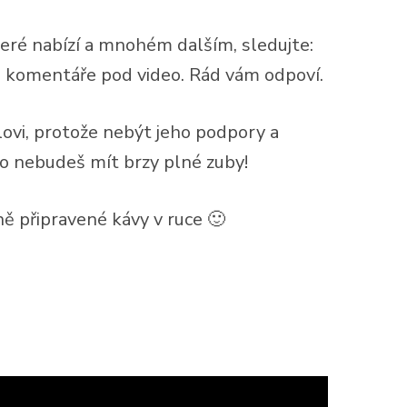
teré nabízí a mnohém dalším, sledujte:
do komentáře pod video. Rád vám odpoví.
vi, protože nebýt jeho podpory a
ho nebudeš mít brzy plné zuby!
ě připravené kávy v ruce 🙂