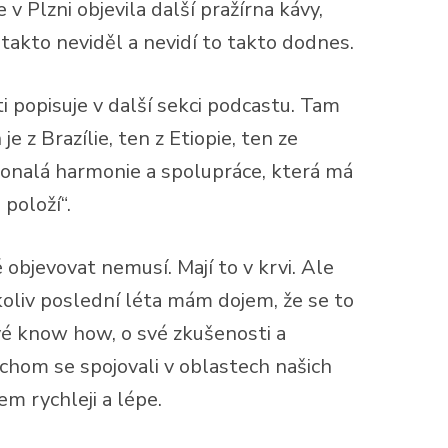
v Plzni objevila další pražírna kávy,
e takto neviděl a nevidí to takto dodnes.
i popisuje v další sekci podcastu. Tam
 z Brazílie, ten z Etiopie, ten ze
konalá harmonie a spolupráce, která má
 položí“.
bjevovat nemusí. Mají to v krvi. Ale
koliv poslední léta mám dojem, že se to
 své know how, o své zkušenosti a
ybychom se spojovali v oblastech našich
em rychleji a lépe.