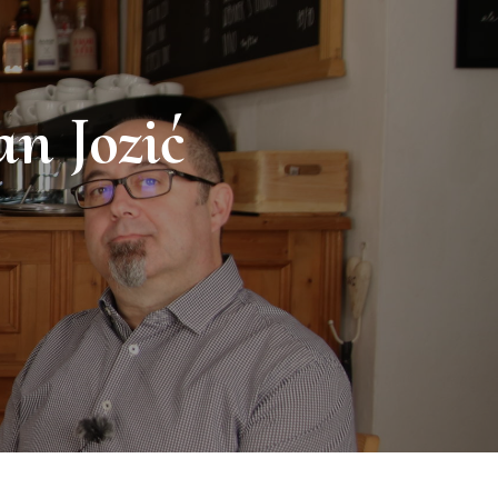
an Jozić
E
TA
VOU
RAN
IĆ