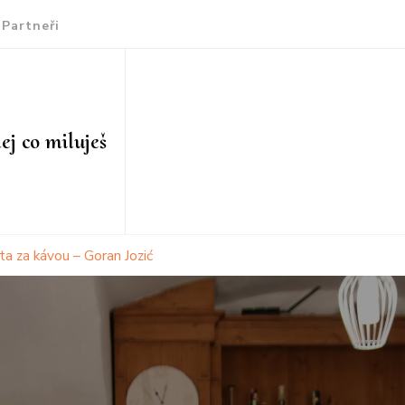
Partneři
ej co miluješ
ta za kávou – Goran Jozić