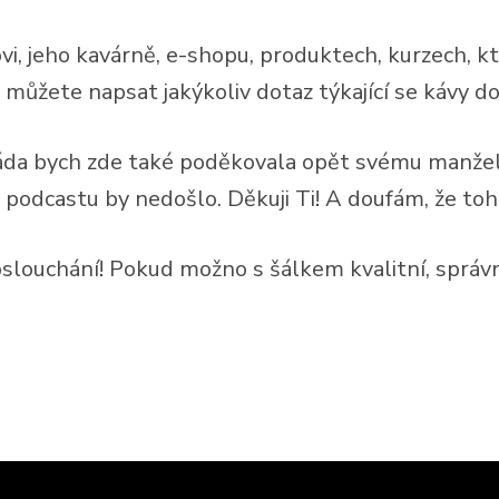
i, jeho kavárně, e-shopu, produktech, kurzech, k
 můžete napsat jakýkoliv dotaz týkající se kávy 
áda bych zde také poděkovala opět svému manželo
 podcastu by nedošlo. Děkuji Ti! A doufám, že to
oslouchání! Pokud možno s šálkem kvalitní, správn