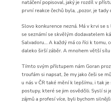
natáčení popisoval, jaký je rozdíl v přís
první reakce čechů byla, „pozor, je tady
Slovo konkurence nezná. Má v krvi se s 
se seznámí se skvělým dodavatelem kávy, 
Salvadoru… A každý má co říci k tomu, 
daleko širší záběr. A mnohem větší sílu n
Tímto svým přístupem nám Goran prozraz
troufám si napsat, že my jako češi se m
u nás v ČR také mění k lepšímu, i tak je
postupy, které se jim osvědčili. Syslí si
zájmů a profesí více, byli bychom silněj