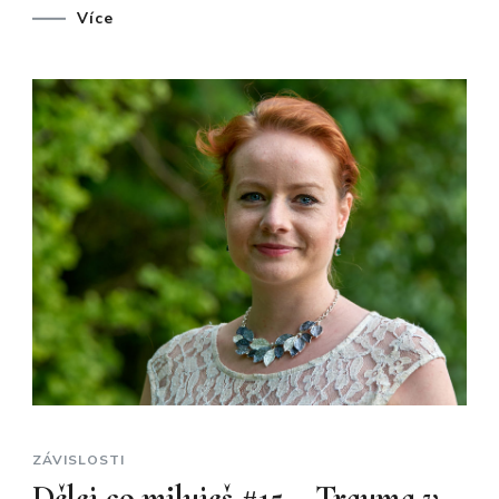
Více
ZÁVISLOSTI
Dělej co miluješ #15 – Trauma v