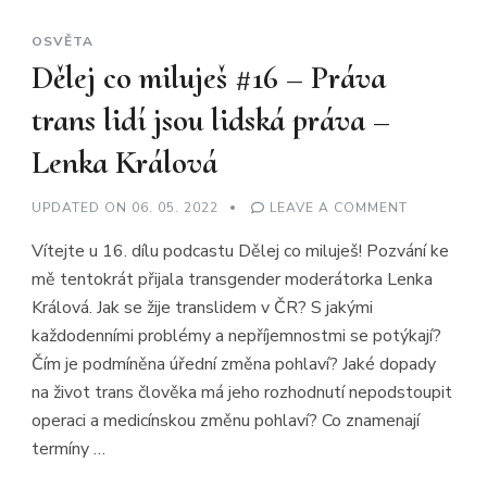
OSVĚTA
Dělej co miluješ #16 – Práva
trans lidí jsou lidská práva –
Lenka Králová
ON
UPDATED ON
06. 05. 2022
LEAVE A COMMENT
DĚLEJ
CO
Vítejte u 16. dílu podcastu Dělej co miluješ! Pozvání ke
MILUJEŠ
#16
mě tentokrát přijala transgender moderátorka Lenka
–
PRÁVA
Králová. Jak se žije translidem v ČR? S jakými
TRANS
LIDÍ
každodenními problémy a nepříjemnostmi se potýkají?
JSOU
LIDSKÁ
Čím je podmíněna úřední změna pohlaví? Jaké dopady
PRÁVA
na život trans člověka má jeho rozhodnutí nepodstoupit
–
LENKA
operaci a medicínskou změnu pohlaví? Co znamenají
KRÁLOVÁ
termíny …