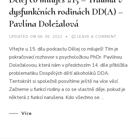
dysfunkčních rodinách DD(A) –
Pavlína Doležalová
ON
UPDATED ON
06. 05. 2022
LEAVE A COMMENT
DĚLEJ
CO
Vítejte u 15. dílu podcastu Dělej co miluješ! Tím je
MILUJEŠ
#15
pokračovací rozhovor s psycholožkou PhDr. Pavlínou
–
TRAUMA
Doležalovou, která nám v předchozím 14. díle přiblížila
V
DYSFUNKČ
problematiku Dospělých dětí alkoholiků DDA.
RODINÁCH
DD(A)
Tentokrát si společně posvítíme ještě na více věcí.
–
Začneme u funkcí rodiny a co se vlastně děje, pokud je
PAVLÍNA
DOLEŽALO
některá z funkcí narušena. Kdo všechno se …
Více