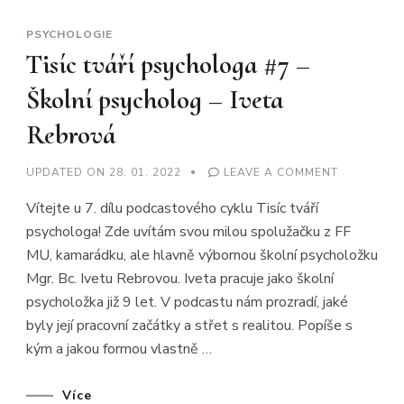
PSYCHOLOGIE
Tisíc tváří psychologa #7 –
Školní psycholog – Iveta
Rebrová
ON
UPDATED ON
28. 01. 2022
LEAVE A COMMENT
TISÍC
TVÁŘÍ
Vítejte u 7. dílu podcastového cyklu Tisíc tváří
PSYCHOLO
#7
psychologa! Zde uvítám svou milou spolužačku z FF
–
ŠKOLNÍ
MU, kamarádku, ale hlavně výbornou školní psycholožku
PSYCHOLO
–
Mgr. Bc. Ivetu Rebrovou. Iveta pracuje jako školní
IVETA
REBROVÁ
psycholožka již 9 let. V podcastu nám prozradí, jaké
byly její pracovní začátky a střet s realitou. Popíše s
kým a jakou formou vlastně …
Více