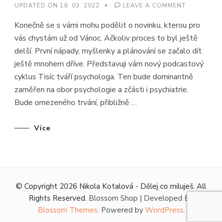
ON
UPDATED ON
18. 03. 2022
LEAVE A COMMENT
INTRO
K
Konečně se s vámi mohu podělit o novinku, kterou pro
PODCASTU
TISÍC
vás chystám už od Vánoc. Ačkoliv proces to byl ještě
TVÁŘÍ
PSYCHOLO
delší. První nápady, myšlenky a plánování se začalo dít
ještě mnohem dříve. Představuji vám nový podcastový
cyklus Tisíc tváří psychologa. Ten bude dominantně
zaměřen na obor psychologie a zčásti i psychiatrie.
Bude omezeného trvání, přibližně …
Více
© Copyright 2026
Nikola Kotalová - Dělej co miluješ
. All
Rights Reserved.
Blossom Shop | Developed By
Blossom Themes
. Powered by
WordPress
.