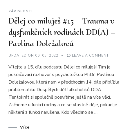
ZÁVISLOSTI
Dělej co miluješ #15 – Trauma v
dysfunkčních rodinách DD(A) –
Pavlína Doležalová
ON
UPDATED ON
06. 05. 2022
LEAVE A COMMENT
DĚLEJ
CO
Vítejte u 15. dílu podcastu Dělej co miluješ! Tím je
MILUJEŠ
#15
pokračovací rozhovor s psycholožkou PhDr. Pavlínou
–
TRAUMA
Doležalovou, která nám v předchozím 14. díle přiblížila
V
DYSFUNKČ
problematiku Dospělých dětí alkoholiků DDA.
RODINÁCH
DD(A)
Tentokrát si společně posvítíme ještě na více věcí.
–
Začneme u funkcí rodiny a co se vlastně děje, pokud je
PAVLÍNA
DOLEŽALO
některá z funkcí narušena. Kdo všechno se …
Více