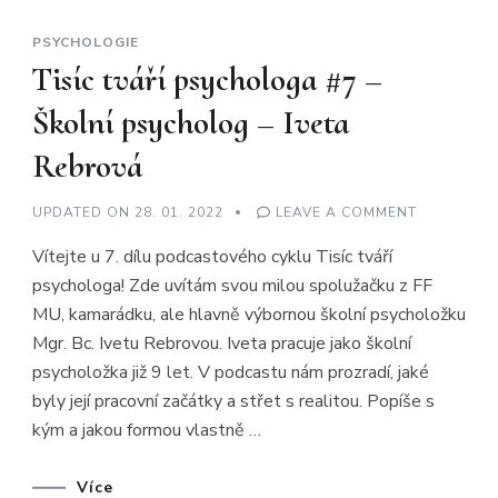
PSYCHOLOGIE
Tisíc tváří psychologa #7 –
Školní psycholog – Iveta
Rebrová
ON
UPDATED ON
28. 01. 2022
LEAVE A COMMENT
TISÍC
TVÁŘÍ
Vítejte u 7. dílu podcastového cyklu Tisíc tváří
PSYCHOLO
#7
psychologa! Zde uvítám svou milou spolužačku z FF
–
ŠKOLNÍ
MU, kamarádku, ale hlavně výbornou školní psycholožku
PSYCHOLO
–
Mgr. Bc. Ivetu Rebrovou. Iveta pracuje jako školní
IVETA
REBROVÁ
psycholožka již 9 let. V podcastu nám prozradí, jaké
byly její pracovní začátky a střet s realitou. Popíše s
kým a jakou formou vlastně …
Více