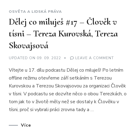
OSVĚTA A LIDSKÁ PRÁVA
Dělej co miluješ #17 – Člověk v
tísni – Tereza Kurovská, Tereza
Skovajsová
ON
UPDATED ON
09. 09. 2022
LEAVE A COMMENT
DĚLEJ
CO
Vítejte u 17. dílu podcastu Dělej co miluješ! Po letním
MILUJEŠ
#17
offline režimu otevřeme září setkáním s Terezou
–
ČLOVĚK
Kurovskou a Terezou Skovajsovou za organizaci Člověk
V
TÍSNI
v tísni. V podcastu se dozvíte něco o obou Terezkách, o
–
TEREZA
tom jak to v životě měly než se dostaly k Člověku v
KUROVSKÁ
tísni, proč si vybrali práci zrovna tady a …
TEREZA
SKOVAJSO
Více