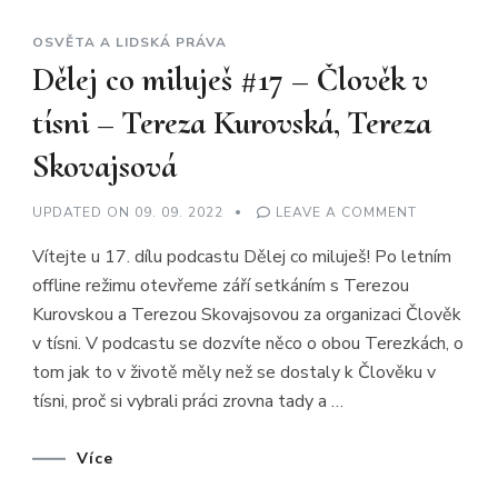
OSVĚTA A LIDSKÁ PRÁVA
Dělej co miluješ #17 – Člověk v
tísni – Tereza Kurovská, Tereza
Skovajsová
ON
UPDATED ON
09. 09. 2022
LEAVE A COMMENT
DĚLEJ
CO
Vítejte u 17. dílu podcastu Dělej co miluješ! Po letním
MILUJEŠ
#17
offline režimu otevřeme září setkáním s Terezou
–
ČLOVĚK
Kurovskou a Terezou Skovajsovou za organizaci Člověk
V
TÍSNI
v tísni. V podcastu se dozvíte něco o obou Terezkách, o
–
TEREZA
tom jak to v životě měly než se dostaly k Člověku v
KUROVSKÁ
tísni, proč si vybrali práci zrovna tady a …
TEREZA
SKOVAJSO
Více