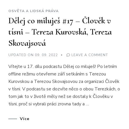
OSVĚTA A LIDSKÁ PRÁVA
Dělej co miluješ #17 – Člověk v
tísni – Tereza Kurovská, Tereza
Skovajsová
ON
UPDATED ON
09. 09. 2022
LEAVE A COMMENT
DĚLEJ
CO
Vítejte u 17. dílu podcastu Dělej co miluješ! Po letním
MILUJEŠ
#17
offline režimu otevřeme září setkáním s Terezou
–
ČLOVĚK
Kurovskou a Terezou Skovajsovou za organizaci Člověk
V
TÍSNI
v tísni. V podcastu se dozvíte něco o obou Terezkách, o
–
TEREZA
tom jak to v životě měly než se dostaly k Člověku v
KUROVSKÁ
tísni, proč si vybrali práci zrovna tady a …
TEREZA
SKOVAJSO
Více