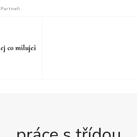
Partneři
ej co miluješ
práce s třídou