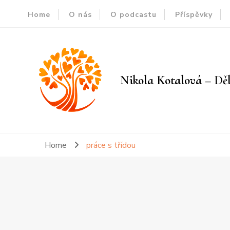
Home
O nás
O podcastu
Příspěvky
Nikola Kotalová – Děl
Home
práce s třídou