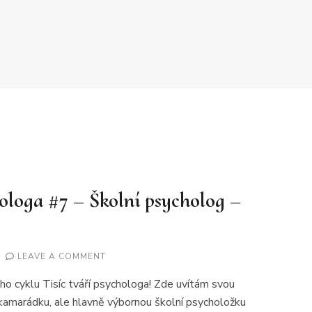
hologa #7 – Školní psycholog –
ON
LEAVE A COMMENT
TISÍC
TVÁŘÍ
ého cyklu Tisíc tváří psychologa! Zde uvítám svou
PSYCHOLOGA
#7
kamarádku, ale hlavně výbornou školní psycholožku
–