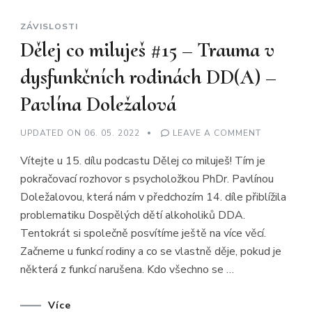
ZÁVISLOSTI
Dělej co miluješ #15 – Trauma v
dysfunkčních rodinách DD(A) –
Pavlína Doležalová
ON
UPDATED ON
06. 05. 2022
LEAVE A COMMENT
DĚLEJ
CO
Vítejte u 15. dílu podcastu Dělej co miluješ! Tím je
MILUJEŠ
#15
pokračovací rozhovor s psycholožkou PhDr. Pavlínou
–
TRAUMA
Doležalovou, která nám v předchozím 14. díle přiblížila
V
DYSFUNKČ
problematiku Dospělých dětí alkoholiků DDA.
RODINÁCH
DD(A)
Tentokrát si společně posvítíme ještě na více věcí.
–
Začneme u funkcí rodiny a co se vlastně děje, pokud je
PAVLÍNA
DOLEŽALO
některá z funkcí narušena. Kdo všechno se …
Více