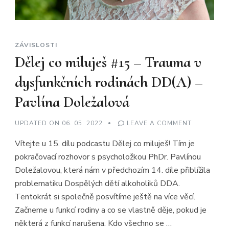
ZÁVISLOSTI
Dělej co miluješ #15 – Trauma v
dysfunkčních rodinách DD(A) –
Pavlína Doležalová
ON
UPDATED ON
06. 05. 2022
LEAVE A COMMENT
DĚLEJ
CO
Vítejte u 15. dílu podcastu Dělej co miluješ! Tím je
MILUJEŠ
#15
pokračovací rozhovor s psycholožkou PhDr. Pavlínou
–
TRAUMA
Doležalovou, která nám v předchozím 14. díle přiblížila
V
DYSFUNKČ
problematiku Dospělých dětí alkoholiků DDA.
RODINÁCH
DD(A)
Tentokrát si společně posvítíme ještě na více věcí.
–
Začneme u funkcí rodiny a co se vlastně děje, pokud je
PAVLÍNA
DOLEŽALO
některá z funkcí narušena. Kdo všechno se …