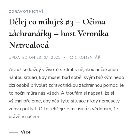
ZDRAVOTNICTVÍ
Dělej co miluješ #3 – Očima
záchranářky – host Veronika
Netrvalová
U
UPDATED ON
23. 07. 2021
1 KOMENTÁŘ
TEXTU
S
Asi už se každý v životě setkal s nějakou nečekanou
NÁZVEM
DĚLEJ
náhlou situací, kdy musel buď sobě, svým blízkým nebo
CO
MILUJEŠ
cizí osobě přivolat zdravotnickou záchrannou pomoc. Je
#3
–
to noční můra nás všech. A troufám si napsat, že si
OČIMA
ZÁCHRANÁŘKY
všichni přejeme, aby nás tyto situace nikdy nemusely
–
znovu potkat. O to lehčeji se mi usíná s vědomím, že
HOST
VERONIKA
právě v našem …
NETRVALOVÁ
Více