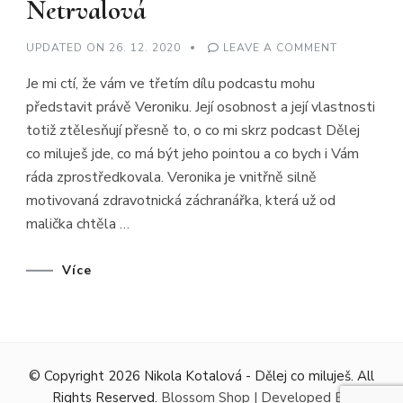
Netrvalová
ON
UPDATED ON
26. 12. 2020
LEAVE A COMMENT
OČIMA
ZÁCHRAN
Je mi ctí, že vám ve třetím dílu podcastu mohu
–
VERONIKA
představit právě Veroniku. Její osobnost a její vlastnosti
NETRVALO
totiž ztělesňují přesně to, o co mi skrz podcast Dělej
co miluješ jde, co má být jeho pointou a co bych i Vám
ráda zprostředkovala. Veronika je vnitřně silně
motivovaná zdravotnická záchranářka, která už od
malička chtěla …
Více
© Copyright 2026
Nikola Kotalová - Dělej co miluješ
. All
Rights Reserved.
Blossom Shop | Developed By