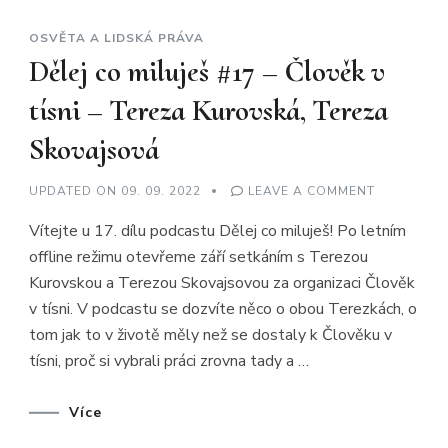
OSVĚTA A LIDSKÁ PRÁVA
Dělej co miluješ #17 – Člověk v
tísni – Tereza Kurovská, Tereza
Skovajsová
ON
UPDATED ON
09. 09. 2022
LEAVE A COMMENT
DĚLEJ
CO
Vítejte u 17. dílu podcastu Dělej co miluješ! Po letním
MILUJEŠ
#17
offline režimu otevřeme září setkáním s Terezou
–
ČLOVĚK
Kurovskou a Terezou Skovajsovou za organizaci Člověk
V
TÍSNI
v tísni. V podcastu se dozvíte něco o obou Terezkách, o
–
TEREZA
tom jak to v životě měly než se dostaly k Člověku v
KUROVSKÁ
tísni, proč si vybrali práci zrovna tady a …
TEREZA
SKOVAJSO
Více