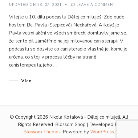
ON
UPDATED ON
23. 07. 2021
LEAVE A COMMENT
DĚLEJ
CO
Vítejte u 10. dílu podcastu Dělej co miluješ! Zde bude
MILUJEŠ
#10
hostem Bc. Pavla (Slepicová) Neckařová. A ikdyž je
–
CANISTERA
Pavla velmi akční ve všech směrech, domluvily jsme se,
ZBAVOVÁN
STRACHU
že tento díl zaměříme na její milovanou canisterapii. V
ZE
PSŮ
podcastu se dozvíte co canisterapie vlastně je, komu je
–
určena, co stojí v procesu léčby na straně
HOST
PAVLA
canisterapeuta, jeho …
(SLEPICOV
NECKAŘOV
Více
© Copyright 2026
Nikola Kotalová - Dělej co miluješ
. All
Rights Reserved.
Blossom Shop | Developed By
Blossom Themes
. Powered by
WordPress
.