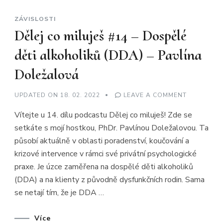
ZÁVISLOSTI
Dělej co miluješ #14 – Dospělé
děti alkoholiků (DDA) – Pavlína
Doležalová
ON
UPDATED ON
18. 02. 2022
LEAVE A COMMENT
DĚLEJ
CO
Vítejte u 14. dílu podcastu Dělej co miluješ! Zde se
MILUJEŠ
#14
setkáte s mojí hostkou, PhDr. Pavlínou Doležalovou. Ta
–
DOSPĚLÉ
působí aktuálně v oblasti poradenství, koučování a
DĚTI
ALKOHOLI
krizové intervence v rámci své privátní psychologické
(DDA)
–
praxe. Je úzce zaměřena na dospělé děti alkoholiků
PAVLÍNA
(DDA) a na klienty z původně dysfunkčních rodin. Sama
DOLEŽALO
se netají tím, že je DDA …
Více