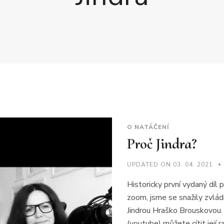
O NATÁČENÍ
Proč Jindra?
UPDATED ON
03. 04. 2021
Historicky první vydaný díl
zoom, jsme se snažily zvlá
Jindrou Hraško Brouskovou. 
(youtube) můžete cítit její 