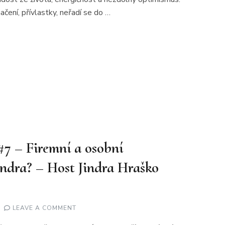
ení, přívlastky, neřadí se do …
 #7 – Firemní a osobní
indra? – Host Jindra Hraško
ON
LEAVE A COMMENT
DĚLEJ
CO