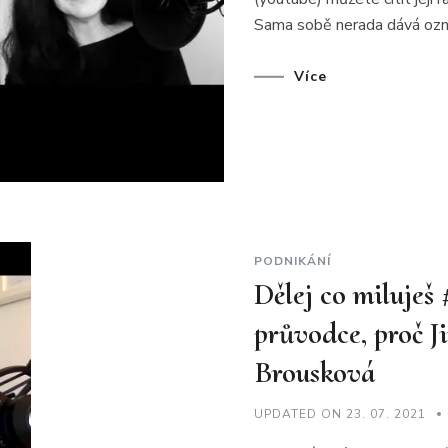
Sama sobě nerada dává označ
Více
PODNIKÁNÍ
Dělej co miluješ
průvodce, proč J
Brousková
UPDATED ON
23. 07. 2021