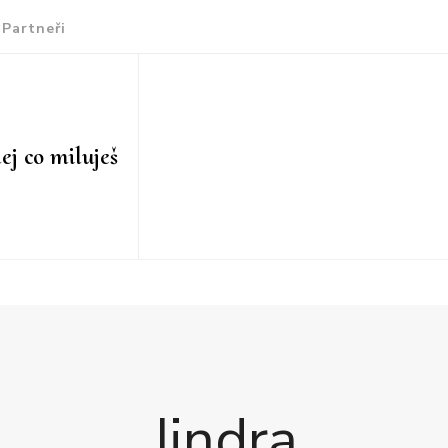
Partneři
ej co miluješ
Jindra