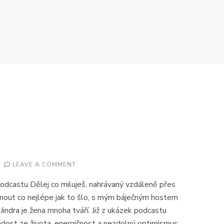
ON
LEAVE A COMMENT
PROČ
JINDRA?
 podcastu Dělej co miluješ, nahrávaný vzdáleně přes
dnout co nejlépe jak to šlo, s mým báječným hostem
Jindra je žena mnoha tváří. Již z ukázek podcastu
radost ze života, energičnost a nezdolný optimismus.