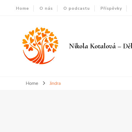
Home
O nás
O podcastu
Příspěvky
Nikola Kotalová – Děl
Home
Jindra