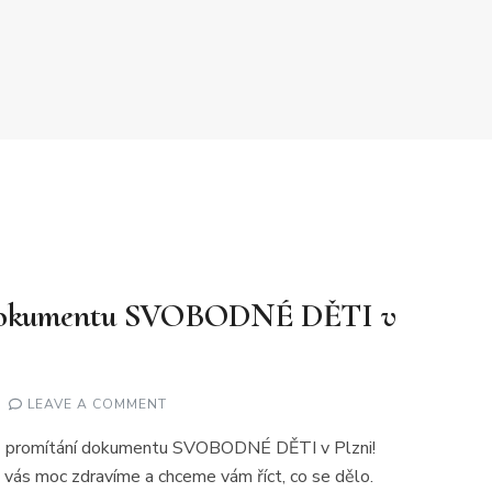
 dokumentu SVOBODNÉ DĚTI v
ON
LEAVE A COMMENT
#20
PROMÍTÁNÍ
u z promítání dokumentu SVOBODNÉ DĚTI v Plzni!
DOKUMENTU
SVOBODNÉ
 vás moc zdravíme a chceme vám říct, co se dělo.
DĚTI