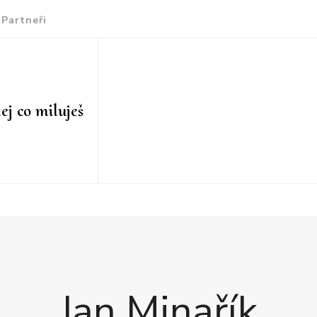
Partneři
ej co miluješ
Jan Minařík