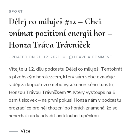
SPORT
Dělej co miluješ #12 – Chci
vnímat pozitivní energii hor –
Honza Tráva Trávníček
ON
UPDATED ON
21. 12. 2021
LEAVE A COMMENT
DĚLEJ
CO
Vítejte u 12. dílu podcastu Dělej co miluješ! Tentokrát
MILUJEŠ
#12
s plzeňským horolezcem, který sám sebe označuje
–
CHCI
raději za kopcolezce nebo vysokohorského turistu,
VNÍMAT
POZITIVNÍ
Honzou Trávou Trávníčkem ❤. Který vystoupil na 5
ENERGII
HOR
osmitisícovek – na první pokus! Honza nám v podcastu
–
prozradí co pro něj chození po horách znamená, že se
HONZA
TRÁVA
nenechal nikdy odradit ani kloubní lupénkou, …
TRÁVNÍČEK
Více