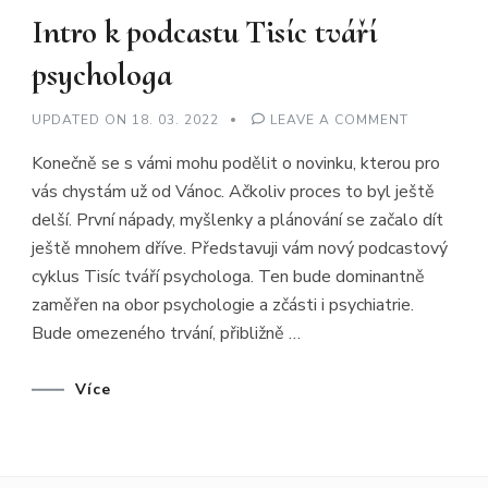
Intro k podcastu Tisíc tváří
psychologa
ON
UPDATED ON
18. 03. 2022
LEAVE A COMMENT
INTRO
K
Konečně se s vámi mohu podělit o novinku, kterou pro
PODCASTU
TISÍC
vás chystám už od Vánoc. Ačkoliv proces to byl ještě
TVÁŘÍ
PSYCHOLO
delší. První nápady, myšlenky a plánování se začalo dít
ještě mnohem dříve. Představuji vám nový podcastový
cyklus Tisíc tváří psychologa. Ten bude dominantně
zaměřen na obor psychologie a zčásti i psychiatrie.
Bude omezeného trvání, přibližně …
Více