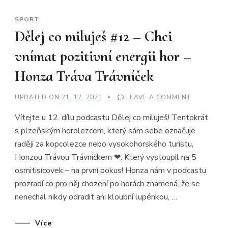
SPORT
Dělej co miluješ #12 – Chci
vnímat pozitivní energii hor –
Honza Tráva Trávníček
ON
UPDATED ON
21. 12. 2021
LEAVE A COMMENT
DĚLEJ
CO
Vítejte u 12. dílu podcastu Dělej co miluješ! Tentokrát
MILUJEŠ
#12
s plzeňským horolezcem, který sám sebe označuje
–
CHCI
raději za kopcolezce nebo vysokohorského turistu,
VNÍMAT
POZITIVNÍ
Honzou Trávou Trávníčkem ❤. Který vystoupil na 5
ENERGII
HOR
osmitisícovek – na první pokus! Honza nám v podcastu
–
prozradí co pro něj chození po horách znamená, že se
HONZA
TRÁVA
nenechal nikdy odradit ani kloubní lupénkou, …
TRÁVNÍČEK
Více