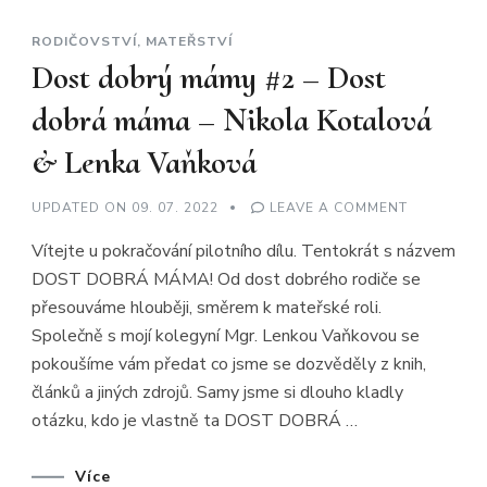
RODIČOVSTVÍ, MATEŘSTVÍ
Dost dobrý mámy #2 – Dost
dobrá máma – Nikola Kotalová
& Lenka Vaňková
ON
UPDATED ON
09. 07. 2022
LEAVE A COMMENT
DOST
DOBRÝ
Vítejte u pokračování pilotního dílu. Tentokrát s názvem
MÁMY
#2
DOST DOBRÁ MÁMA! Od dost dobrého rodiče se
–
DOST
přesouváme hlouběji, směrem k mateřské roli.
DOBRÁ
MÁMA
Společně s mojí kolegyní Mgr. Lenkou Vaňkovou se
–
NIKOLA
pokoušíme vám předat co jsme se dozvěděly z knih,
KOTALOVÁ
článků a jiných zdrojů. Samy jsme si dlouho kladly
&
LENKA
otázku, kdo je vlastně ta DOST DOBRÁ …
VAŇKOVÁ
Více