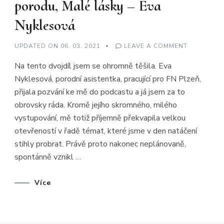
porodu, Malé lásky – Eva
Nyklesová
ON
UPDATED ON
06. 03. 2021
LEAVE A COMMENT
PORODY
V
Na tento dvojdíl jsem se ohromně těšila. Eva
ČR
A
Nyklesová, porodní asistentka, pracující pro FN Plzeň,
ANGLII,
TATÍNCI
přijala pozvání ke mě do podcastu a já jsem za to
U
PORODU,
obrovsky ráda. Kromě jejího skromného, milého
MALÉ
LÁSKY
vystupování, mě totiž příjemně překvapila velkou
–
otevřeností v řadě témat, které jsme v den natáčení
EVA
NYKLESOV
stihly probrat. Právě proto nakonec neplánovaně,
spontánně vznikl …
Více