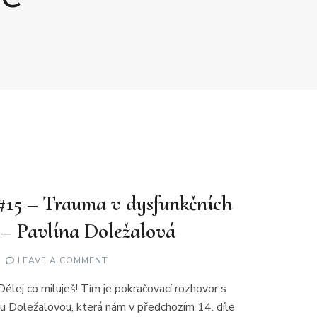
 #15 – Trauma v dysfunkčních
– Pavlína Doležalová
ON
LEAVE A COMMENT
DĚLEJ
CO
Dělej co miluješ! Tím je pokračovací rozhovor s
MILUJEŠ
#15
u Doležalovou, která nám v předchozím 14. díle
–