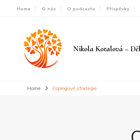
Home
O nás
O podcastu
Příspěvky
Nikola Kotalová – Děl
Home
Copingové strategie
C