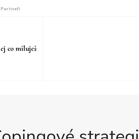
Partneři
ej co miluješ
opingové strateg