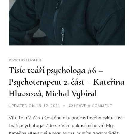
PSYCHOTERAPIE
Tisíc tváří psychologa #6 –
Psychoterapeut 2. část – Kateřina
Hlavsová, Michal Vybíral
ON
UPDATED ON
18. 12. 2021
LEAVE A COMMENT
TISÍC
TVÁŘÍ
Vítejte u 2. části šestého dílu podcastového cyklu Tisíc
PSYCHOLO
#6
tváří psychologa! Zde se Vám pokusí mí hosté Mgr.
–
PSYCHOTE
Kateřina Hlavsová a Mgr. Michal Vybíral zodpovědět