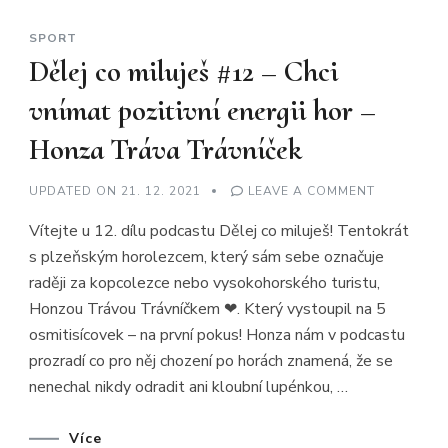
SPORT
Dělej co miluješ #12 – Chci
vnímat pozitivní energii hor –
Honza Tráva Trávníček
ON
UPDATED ON
21. 12. 2021
LEAVE A COMMENT
DĚLEJ
CO
Vítejte u 12. dílu podcastu Dělej co miluješ! Tentokrát
MILUJEŠ
#12
s plzeňským horolezcem, který sám sebe označuje
–
CHCI
raději za kopcolezce nebo vysokohorského turistu,
VNÍMAT
POZITIVNÍ
Honzou Trávou Trávníčkem ❤. Který vystoupil na 5
ENERGII
HOR
osmitisícovek – na první pokus! Honza nám v podcastu
–
prozradí co pro něj chození po horách znamená, že se
HONZA
TRÁVA
nenechal nikdy odradit ani kloubní lupénkou, …
TRÁVNÍČEK
Více