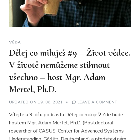
VĚDA
Dělej co miluješ #9 – Život vědce.
V životě nemůžeme stihnout
všechno – host Mgr. Adam
Mertel, Ph.D.
ON
UPDATED ON
19. 06. 2021
LEAVE A COMMENT
DĚLEJ
CO
Vítejte u 9. dílu podcastu Dělej co miluješ! Zde bude
MILUJEŠ
#9
hostem Mgr. Adam Mertel, Ph.D. (Postdoctoral
–
ŽIVOT
researcher of CASUS, Center for Advanced Systems
VĚDCE.
V
Understanding, Görlitz, Deutschland) a představí nám,