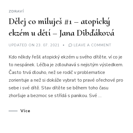
ZDRAVÍ
Dělej co miluješ #1 – atopický
ekzém u dětí – Jana Dibďáková
ON
UPDATED ON
23. 07. 2021
LEAVE A COMMENT
DĚLEJ
CO
Kdo někdy řešil atopický ekzém u svého dítěte, ví co je
MILUJEŠ
#1
to nespánek. Léčba je zdlouhavá s nejistým výsledkem.
–
ATOPICKÝ
Často trvá dlouho, než se rodič v problematice
EKZÉM
U
zorientuje a než si dokáže vybrat to pravé ořechové pro
DĚTÍ
–
sebe i své dítě. Stav dítěte se během toho času
JANA
zhoršuje a bezmoc se střídá s panikou. Své …
DIBĎÁKOV
Více