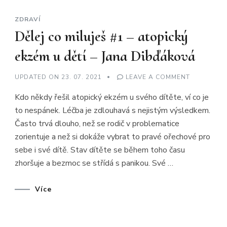
ZDRAVÍ
Dělej co miluješ #1 – atopický
ekzém u dětí – Jana Dibďáková
ON
UPDATED ON
23. 07. 2021
LEAVE A COMMENT
DĚLEJ
CO
Kdo někdy řešil atopický ekzém u svého dítěte, ví co je
MILUJEŠ
#1
to nespánek. Léčba je zdlouhavá s nejistým výsledkem.
–
ATOPICKÝ
Často trvá dlouho, než se rodič v problematice
EKZÉM
U
zorientuje a než si dokáže vybrat to pravé ořechové pro
DĚTÍ
–
sebe i své dítě. Stav dítěte se během toho času
JANA
zhoršuje a bezmoc se střídá s panikou. Své …
DIBĎÁKOV
Více