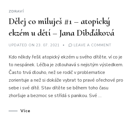
ZDRAVÍ
Dělej co miluješ #1 – atopický
ekzém u dětí – Jana Dibďáková
ON
UPDATED ON
23. 07. 2021
LEAVE A COMMENT
DĚLEJ
CO
Kdo někdy řešil atopický ekzém u svého dítěte, ví co je
MILUJEŠ
#1
to nespánek. Léčba je zdlouhavá s nejistým výsledkem.
–
ATOPICKÝ
Často trvá dlouho, než se rodič v problematice
EKZÉM
U
zorientuje a než si dokáže vybrat to pravé ořechové pro
DĚTÍ
–
sebe i své dítě. Stav dítěte se během toho času
JANA
zhoršuje a bezmoc se střídá s panikou. Své …
DIBĎÁKOV
Více