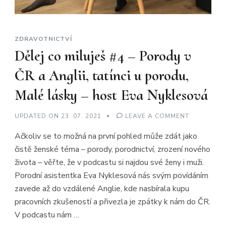
ZDRAVOTNICTVÍ
Dělej co miluješ #4 – Porody v
ČR a Anglii, tatínci u porodu,
Malé lásky – host Eva Nyklesová
ON
UPDATED ON
23. 07. 2021
LEAVE A COMMENT
DĚLEJ
CO
Ačkoliv se to možná na první pohled může zdát jako
MILUJEŠ
#4
čistě ženské téma – porody, porodnictví, zrození nového
–
PORODY
života – věřte, že v podcastu si najdou své ženy i muži.
V
ČR
Porodní asistentka Eva Nyklesová nás svým povídáním
A
ANGLII,
zavede až do vzdálené Anglie, kde nasbírala kupu
TATÍNCI
pracovních zkušeností a přivezla je zpátky k nám do ČR.
U
PORODU,
V podcastu nám …
MALÉ
LÁSKY