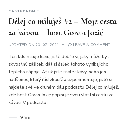
GASTRONOMIE
Dělej co miluješ #2 – Moje cesta
za kávou – host Goran Jozić
ON
UPDATED ON
23. 07. 2021
LEAVE A COMMENT
DĚLEJ
CO
Ten kdo miluje kávu, jistě dobře ví, jaký může být
MILUJEŠ
#2
skvostný zážitek, dát si šálek tohoto vynikajícího
–
MOJE
teplého nápoje. Ať už jste znalec kávy, nebo jen
CESTA
ZA
nadšenec, který rád zkouší a experimentuje, jistě si
KÁVOU
–
najdete své ve druhém dílu podcastu Dělej co miluješ,
HOST
kde host Goran Jozić popisuje svou vlastní cestu za
GORAN
JOZIĆ
kávou. V podcastu …
Více