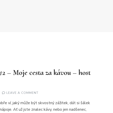
 #2 – Moje cesta za kávou – host
ON
LEAVE A COMMENT
DĚLEJ
CO
obře ví, jaký může být skvostný zážitek, dát si šálek
MILUJEŠ
#2
nápoje. Ať už jste znalec kávy, nebo jen nadšenec,
–