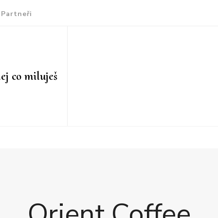
Partneři
ej co miluješ
Orient Coffee