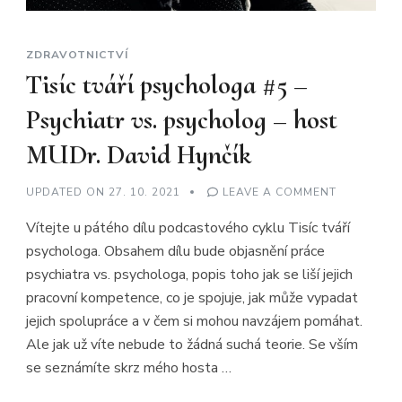
ZDRAVOTNICTVÍ
Tisíc tváří psychologa #5 –
Psychiatr vs. psycholog – host
MUDr. David Hynčík
ON
UPDATED ON
27. 10. 2021
LEAVE A COMMENT
TISÍC
TVÁŘÍ
Vítejte u pátého dílu podcastového cyklu Tisíc tváří
PSYCHOLO
#5
psychologa. Obsahem dílu bude objasnění práce
–
PSYCHIATR
psychiatra vs. psychologa, popis toho jak se liší jejich
VS.
PSYCHOLO
pracovní kompetence, co je spojuje, jak může vypadat
–
HOST
jejich spolupráce a v čem si mohou navzájem pomáhat.
MUDR.
Ale jak už víte nebude to žádná suchá teorie. Se vším
DAVID
HYNČÍK
se seznámíte skrz mého hosta …