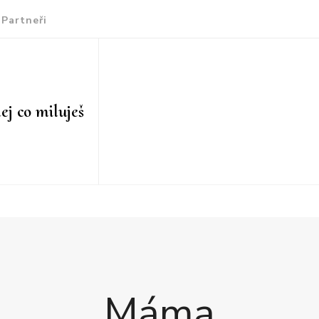
Partneři
ej co miluješ
Máma