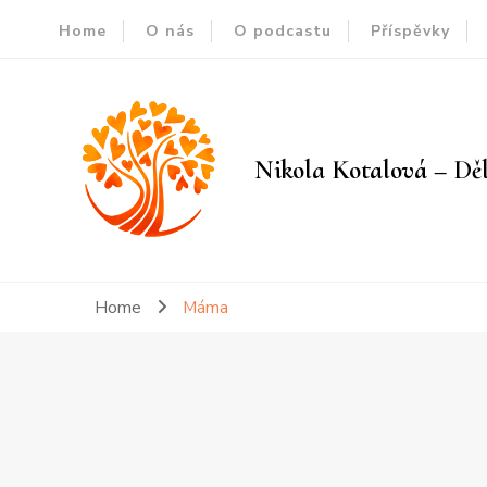
Home
O nás
O podcastu
Příspěvky
Nikola Kotalová – Děl
Home
Máma