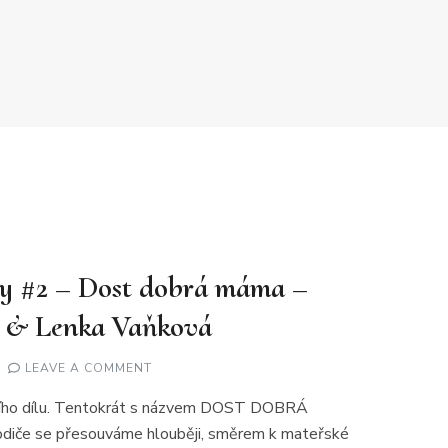
y #2 – Dost dobrá máma –
á & Lenka Vaňková
ON
LEAVE A COMMENT
DOST
DOBRÝ
otního dílu. Tentokrát s názvem DOST DOBRÁ
MÁMY
#2
iče se přesouváme hlouběji, směrem k mateřské
–