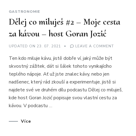
GASTRONOMIE
Dělej co miluješ #2 – Moje cesta
za kávou – host Goran Jozić
ON
UPDATED ON
23. 07. 2021
LEAVE A COMMENT
DĚLEJ
CO
Ten kdo miluje kávu, jistě dobře ví, jaký může být
MILUJEŠ
#2
skvostný zážitek, dát si šálek tohoto vynikajícího
–
MOJE
teplého nápoje. Ať už jste znalec kávy, nebo jen
CESTA
ZA
nadšenec, který rád zkouší a experimentuje, jistě si
KÁVOU
–
najdete své ve druhém dílu podcastu Dělej co miluješ,
HOST
kde host Goran Jozić popisuje svou vlastní cestu za
GORAN
JOZIĆ
kávou. V podcastu …
Více