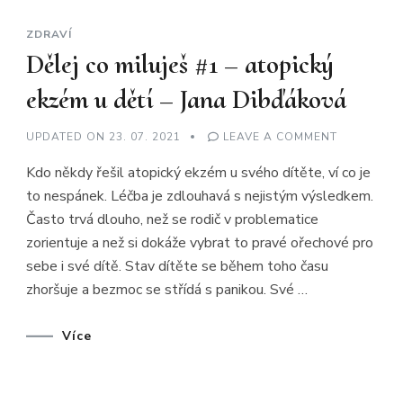
ZDRAVÍ
Dělej co miluješ #1 – atopický
ekzém u dětí – Jana Dibďáková
ON
UPDATED ON
23. 07. 2021
LEAVE A COMMENT
DĚLEJ
CO
Kdo někdy řešil atopický ekzém u svého dítěte, ví co je
MILUJEŠ
#1
to nespánek. Léčba je zdlouhavá s nejistým výsledkem.
–
ATOPICKÝ
Často trvá dlouho, než se rodič v problematice
EKZÉM
U
zorientuje a než si dokáže vybrat to pravé ořechové pro
DĚTÍ
–
sebe i své dítě. Stav dítěte se během toho času
JANA
zhoršuje a bezmoc se střídá s panikou. Své …
DIBĎÁKOV
Více