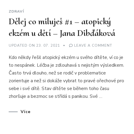
ZDRAVÍ
Dělej co miluješ #1 – atopický
ekzém u dětí – Jana Dibďáková
ON
UPDATED ON
23. 07. 2021
LEAVE A COMMENT
DĚLEJ
CO
Kdo někdy řešil atopický ekzém u svého dítěte, ví co je
MILUJEŠ
#1
to nespánek. Léčba je zdlouhavá s nejistým výsledkem.
–
ATOPICKÝ
Často trvá dlouho, než se rodič v problematice
EKZÉM
U
zorientuje a než si dokáže vybrat to pravé ořechové pro
DĚTÍ
–
sebe i své dítě. Stav dítěte se během toho času
JANA
zhoršuje a bezmoc se střídá s panikou. Své …
DIBĎÁKOV
Více