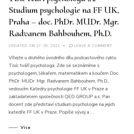
Studium psychologie na FF UK,
Praha – doc. PhDr. MUDr. Mgr.
Radvanem Bahbouhem, Ph.D.
ON
UPDATED ON
27. 05. 2021
LEAVE A COMMENT
TISÍC
TVÁŘÍ
Vítejte u druhého úvodního dílu podcastového cyklu
PSYCHOLO
#2
Tisíc tváří psychologa. Zde se seznámíme s
–
STUDIUM
psychologem, lékařem, matematikem a koučem Doc.
PSYCHOLO
NA
PhDr. MUDr. Mgr. Radvanem Bahbouhem, Ph.D.,
FF
UK,
vedoucím Katedry psychologie FF UK v Praze a
PRAHA
zakladatelem společnosti QED GROUP a.s. Pan
–
DOC.
docent zde představí studium psychologie na jejich
PHDR.
MUDR.
katedře FF UK v Praze. Popíše vývoj a …
MGR.
RADVANE
BAHBOUHE
PH.D.
Více