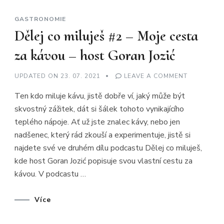
GASTRONOMIE
Dělej co miluješ #2 – Moje cesta
za kávou – host Goran Jozić
ON
UPDATED ON
23. 07. 2021
LEAVE A COMMENT
DĚLEJ
CO
Ten kdo miluje kávu, jistě dobře ví, jaký může být
MILUJEŠ
#2
skvostný zážitek, dát si šálek tohoto vynikajícího
–
MOJE
teplého nápoje. Ať už jste znalec kávy, nebo jen
CESTA
ZA
nadšenec, který rád zkouší a experimentuje, jistě si
KÁVOU
–
najdete své ve druhém dílu podcastu Dělej co miluješ,
HOST
kde host Goran Jozić popisuje svou vlastní cestu za
GORAN
JOZIĆ
kávou. V podcastu …
Více