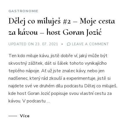
GASTRONOMIE
Dělej co miluješ #2 – Moje cesta
za kávou – host Goran Jozić
ON
UPDATED ON
23. 07. 2021
LEAVE A COMMENT
DĚLEJ
CO
Ten kdo miluje kávu, jistě dobře ví, jaký může být
MILUJEŠ
#2
skvostný zážitek, dát si šálek tohoto vynikajícího
–
MOJE
teplého nápoje. Ať už jste znalec kávy, nebo jen
CESTA
ZA
nadšenec, který rád zkouší a experimentuje, jistě si
KÁVOU
–
najdete své ve druhém dílu podcastu Dělej co miluješ,
HOST
kde host Goran Jozić popisuje svou vlastní cestu za
GORAN
JOZIĆ
kávou. V podcastu …
Více