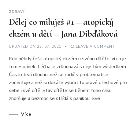
ZDRAVÍ
Dělej co miluješ #1 – atopický
ekzém u dětí – Jana Dibďáková
ON
UPDATED ON
23. 07. 2021
LEAVE A COMMENT
DĚLEJ
CO
Kdo někdy řešil atopický ekzém u svého dítěte, ví co je
MILUJEŠ
#1
to nespánek. Léčba je zdlouhavá s nejistým výsledkem.
–
ATOPICKÝ
Často trvá dlouho, než se rodič v problematice
EKZÉM
U
zorientuje a než si dokáže vybrat to pravé ořechové pro
DĚTÍ
–
sebe i své dítě. Stav dítěte se během toho času
JANA
zhoršuje a bezmoc se střídá s panikou. Své …
DIBĎÁKOV
Více